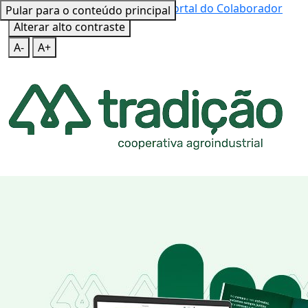
Mapa do Site
Teclas de Atalho
Portal do Colaborador
Pular para o conteúdo principal
Alterar alto contraste
A-
A+