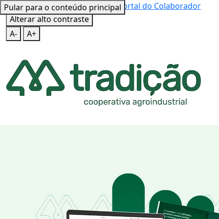
Mapa do Site
Teclas de Atalho
Portal do Colaborador
Pular para o conteúdo principal
Alterar alto contraste
A-
A+