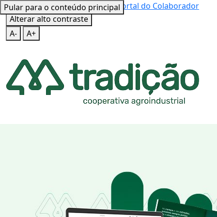
Mapa do Site
Teclas de Atalho
Portal do Colaborador
Pular para o conteúdo principal
Alterar alto contraste
A-
A+