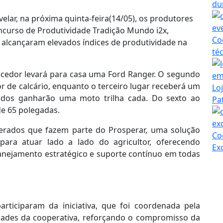
du
velar, na próxima quinta-feira(14/05), os produtores
ncurso de Produtividade Tradição Mundo i2x,
Co
 alcançaram elevados índices de produtividade na
té
ncedor levará para casa uma Ford Ranger. O segundo
 de calcário, enquanto o terceiro lugar receberá um
Lo
ocados ganharão uma moto trilha cada. Do sexto ao
Pa
de 65 polegadas.
erados que fazem parte do Prosperar, uma solução
Co
 para atuar lado a lado do agricultor, oferecendo
Ex
anejamento estratégico e suporte contínuo em todas
rticiparam da iniciativa, que foi coordenada pela
dades da cooperativa, reforçando o compromisso da