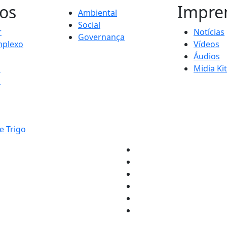
os
Impre
Ambiental
Social
r
Notícias
Governança
plexo
Vídeos
Áudios
s
Midia Kit
s
e Trigo