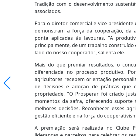
Tradição com o desenvolvimento sustentá
associados.
Para o diretor comercial e vice-presidente 
demonstram a força da cooperação, da ass
ponta aplicadas às lavouras. "A produti
principalmente, de um trabalho construído e
lado do nosso cooperado", salienta ele.
Mais do que premiar resultados, o concur
diferenciada no processo produtivo. Po
agricultores recebem orientação personal
de decisões e adoção de práticas que c
propriedade. "O Prosperar foi criado ju
momentos da safra, oferecendo suporte t
melhores decisões. Reconhecer esses agri
gestão eficiente e na força do cooperativis
A premiação será realizada no Clube P
lideranças e parceiros para celebrar os re