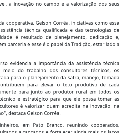
vel, a inovação no campo e a valorização dos seus
da cooperativa, Gelson Corrêa, iniciativas como essa
istência técnica qualificada e das tecnologias de
vidade é resultado de planejamento, dedicação e,
m parceria e esse é o papel da Tradição, estar lado a
so evidencia a importância da assistência técnica
r meio do trabalho dos consultores técnicos, os
izada para o planejamento da safra, manejo, tomada
ontribuem para elevar o teto produtivo de cada
stamente para junto ao produtor rural em todos os
écnico e estratégico para que ele possa tomar as
cultores é valorizar quem acredita na inovação, na
mo", destaca Gelson Corrêa.
inheiros, em Pato Branco, reunindo cooperados,
sultados alcançados e fortalecer ainda mais os laços