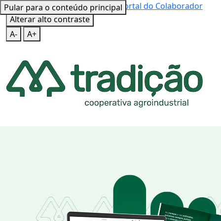
Mapa do Site
Teclas de Atalho
Portal do Colaborador
Pular para o conteúdo principal
Alterar alto contraste
A-
A+