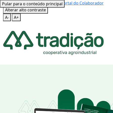
Mapa do Site
Teclas de Atalho
Portal do Colaborador
Pular para o conteúdo principal
Alterar alto contraste
A-
A+