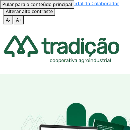
Mapa do Site
Teclas de Atalho
Portal do Colaborador
Pular para o conteúdo principal
Alterar alto contraste
A-
A+