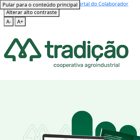
Mapa do Site
Teclas de Atalho
Portal do Colaborador
Pular para o conteúdo principal
Alterar alto contraste
A-
A+