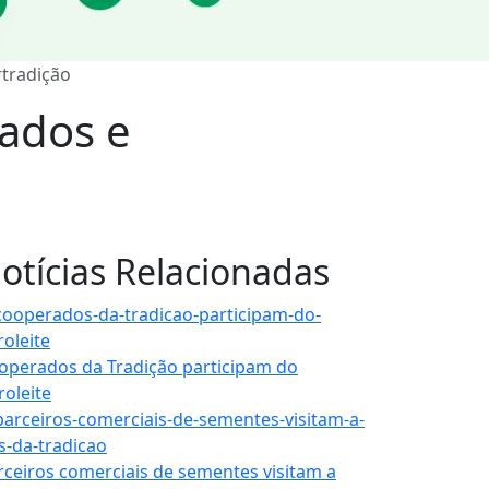
rtradição
rados e
otícias Relacionadas
operados da Tradição participam do
roleite
rceiros comerciais de sementes visitam a