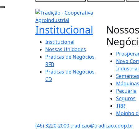
Institucional
Nosso
Negóci
Institucional
Nossas Unidades
Prospera
Práticas de Negócios
Novo Com
RFB
Industrial
Práticas de Negócios
Semente
CD
Máquina
Pecuária
Seguros
TRR
Moinho d
(46) 3220-2000
tradicao@tradicao.coop.br