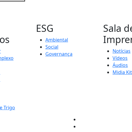
s
ESG
Sala d
os
Impre
Ambiental
Social
r
Notícias
Governança
plexo
Vídeos
Áudios
s
Midia Kit
s
e Trigo