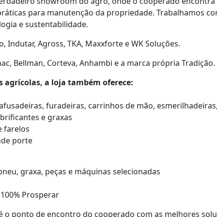
m verdadeiro showroom do agro, onde o cooperado encontr
práticas para manutenção da propriedade. Trabalhamos co
ogia e sustentabilidade.
, Indutar, Agross, TKA, Maxxforte e WK Soluções.
ac, Bellman, Corteva, Anhambi e a marca própria Tradição.
agrícolas, a loja também oferece:
fusadeiras, furadeiras, carrinhos de mão, esmerilhadeiras
brificantes e graxas
e farelos
nde porte
pneu, graxa, peças e máquinas selecionadas
 100% Prosperar
 é o ponto de encontro do cooperado com as melhores solu