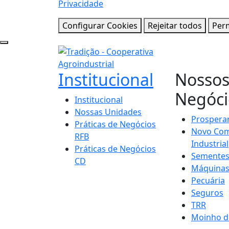
Privacidade
Configurar Cookies
Rejeitar todos
Perm
Institucional
Nosso
Negóci
Institucional
Nossas Unidades
Prospera
Práticas de Negócios
Novo Com
RFB
Industrial
Práticas de Negócios
Semente
CD
Máquina
Pecuária
Seguros
TRR
Moinho d