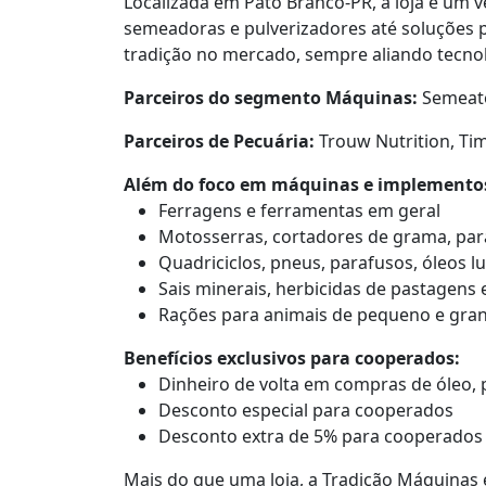
Localizada em Pato Branco-PR, a loja é u
semeadoras e pulverizadores até soluções 
tradição no mercado, sempre aliando tecnol
Parceiros do segmento Máquinas:
Semeato
Parceiros de Pecuária:
Trouw Nutrition, Tim
Além do foco em máquinas e implementos 
Ferragens e ferramentas em geral
Motosserras, cortadores de grama, para
Quadriciclos, pneus, parafusos, óleos lu
Sais minerais, herbicidas de pastagens 
Rações para animais de pequeno e gra
Benefícios exclusivos para cooperados:
Dinheiro de volta em compras de óleo, 
Desconto especial para cooperados
Desconto extra de 5% para cooperados
Mais do que uma loja, a Tradição Máquinas