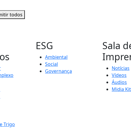
itir todos
s
ESG
Sala d
os
Impre
Ambiental
Social
r
Notícias
Governança
plexo
Vídeos
Áudios
s
Midia Kit
s
e Trigo