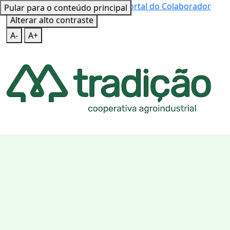
Mapa do Site
Teclas de Atalho
Portal do Colaborador
Pular para o conteúdo principal
Alterar alto contraste
A-
A+