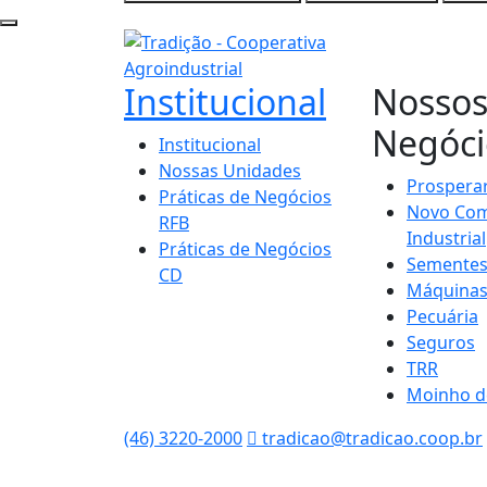
Institucional
Nosso
Negóci
Institucional
Nossas Unidades
Prospera
Práticas de Negócios
Novo Com
RFB
Industrial
Práticas de Negócios
Semente
CD
Máquina
Pecuária
Seguros
TRR
Moinho d
(46) 3220-2000
tradicao@tradicao.coop.br