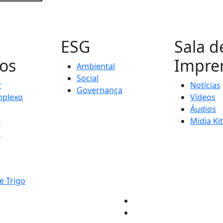
s
ESG
Sala d
os
Impre
Ambiental
Social
r
Notícias
Governança
plexo
Vídeos
Áudios
s
Midia Kit
s
e Trigo