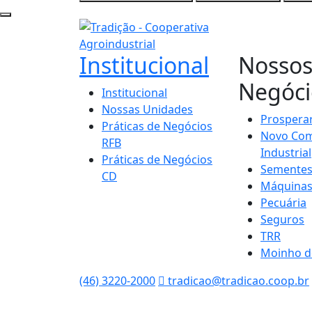
Institucional
Nosso
Negóci
Institucional
Nossas Unidades
Prospera
Práticas de Negócios
Novo Com
RFB
Industrial
Práticas de Negócios
Semente
CD
Máquina
Pecuária
Seguros
TRR
Moinho d
(46) 3220-2000
tradicao@tradicao.coop.br