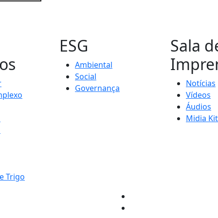
s
ESG
Sala d
os
Impre
Ambiental
Social
r
Notícias
Governança
plexo
Vídeos
Áudios
s
Midia Kit
s
e Trigo